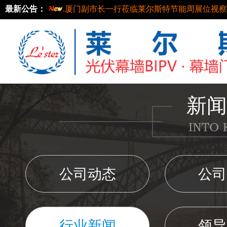
最新公告：
.莱尔斯特入选《厦门市2023年绿色技术和产
.莱尔斯特中标湖北鄂州机场光伏幕墙项目
.莱尔斯特被选入驻山西未来能源馆
.坚守匠心，筑就精品——莱尔斯特秉承鲁班
全新篇章
.重磅：让建筑“发电”，莱尔斯特开启BIPV新
.光伏幕墙在建筑工程中的应用
.莱尔斯特新能源光伏发电系统集成研究生工
新闻
.莱尔斯特荣获中国创新创业大赛全国赛优秀
.莱尔斯特温州中交科创园观光塔BIPV项目顺
.厦门副市长一行莅临莱尔斯特节能周展位视
公司动态
公司
行业新闻
领导